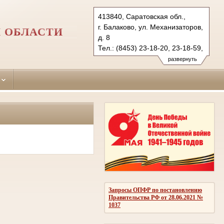
413840, Саратовская обл.,
г. Балаково, ул. Механизаторов,
 ОБЛАСТИ
д. 8
Тел.: (8453) 23-18-20, 23-18-59,
(84573) 2-11-61
развернуть
balakovsky.sar@sudrf.ru
Запросы ОПФР по постановлению
Правительства РФ от 28.06.2021 №
1037