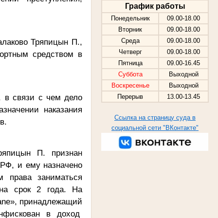
График работы
Понедельник
09.00-18.00
Вторник
09.00-18.00
алаково Тряпицын П.,
Среда
09.00-18.00
Четверг
09.00-18.00
портным средством в
Пятница
09.00-16.45
Суббота
Выходной
Воскресенье
Выходной
 в связи с чем дело
Перерыв
13.00-13.45
азначении наказания
Ссылка на страницу суда в
в.
социальной сети "ВКонтакте"
ряпицын П. признан
 РФ, и ему назначено
м права
заниматься
на срок 2 года. На
ane
», принадлежащий
онфискован в доход