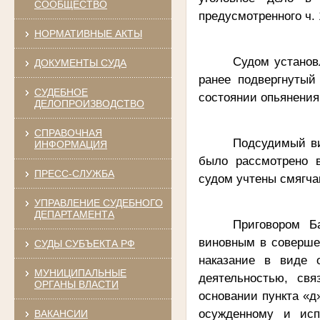
СООБЩЕСТВО
предусмотренного ч. 
НОРМАТИВНЫЕ АКТЫ
Судом установл
ДОКУМЕНТЫ СУДА
ранее подвергнутый
СУДЕБНОЕ
состоянии опьянения
ДЕЛОПРОИЗВОДСТВО
СПРАВОЧНАЯ
Подсудимый ви
ИНФОРМАЦИЯ
было рассмотрено в
ПРЕСС-СЛУЖБА
судом учтены смягча
УПРАВЛЕНИЕ СУДЕБНОГО
ДЕПАРТАМЕНТА
Приговором Б
виновным в совершен
СУДЫ СУБЪЕКТА РФ
наказание в виде 
МУНИЦИПАЛЬНЫЕ
деятельностью, св
ОРГАНЫ ВЛАСТИ
основании пункта «д
осужденному и исп
ВАКАНСИИ