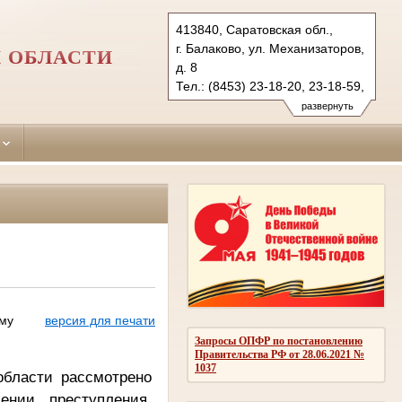
413840, Саратовская обл.,
г. Балаково, ул. Механизаторов,
 ОБЛАСТИ
д. 8
Тел.: (8453) 23-18-20, 23-18-59,
(84573) 2-11-61
развернуть
balakovsky.sar@sudrf.ru
ому
версия для печати
Запросы ОПФР по постановлению
Правительства РФ от 28.06.2021 №
1037
области рассмотрено
ении преступления,