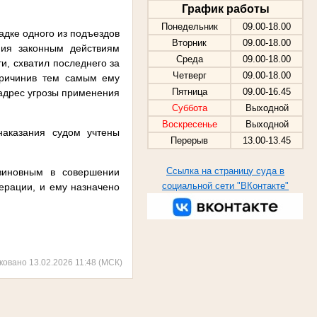
График работы
Понедельник
09.00-18.00
адке одного из подъездов
Вторник
09.00-18.00
ния законным действиям
Среда
09.00-18.00
и, схватил последнего за
Четверг
09.00-18.00
причинив тем самым ему
Пятница
09.00-16.45
 адрес угрозы применения
Суббота
Выходной
Воскресенье
Выходной
наказания судом учтены
Перерыв
13.00-13.45
Ссылка на страницу суда в
 виновным в совершении
социальной сети "ВКонтакте"
дерации, и ему назначено
ковано 13.02.2026 11:48 (МСК)