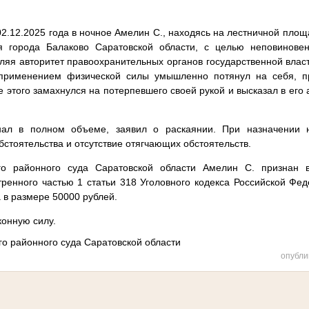
02.12.2025 года в ночное Амелин С., находясь на лестничной площ
 города Балаково Саратовской области, с целью неповинове
ляя авторитет правоохранительных органов государственной власт
применением физической силы умышленно потянул на себя, 
е этого замахнулся на потерпевшего своей рукой и высказал в его
ал в полном объеме, заявил о раскаянии. При назначении 
стоятельства и отсутствие отягчающих обстоятельств.
го районного суда Саратовской области Амелин С. признан
ренного частью 1 статьи 318 Уголовного кодекса Российской Фе
 в размере 50000 рублей.
конную силу.
го районного суда Саратовской области
опубли