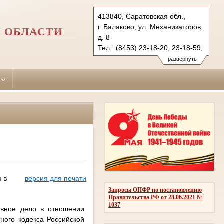
413840, Саратовская обл.,
г. Балаково, ул. Механизаторов,
 ОБЛАСТИ
д. 8
Тел.: (8453) 23-18-20, 23-18-59,
(84573) 2-11-61
развернуть
balakovsky.sar@sudrf.ru
 в
версия для печати
Запросы ОПФР по постановлению
Правительства РФ от 28.06.2021 №
1037
овное дело в отношении
ного кодекса Российской